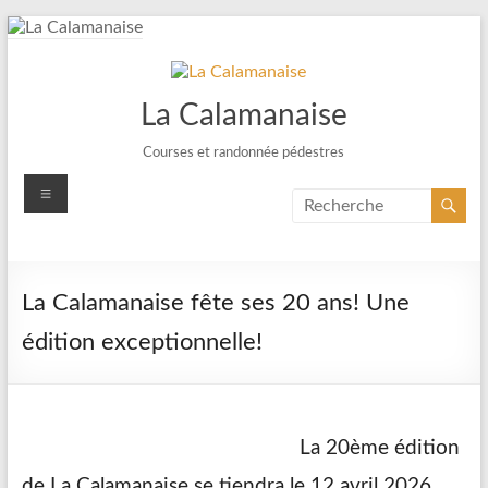
Aller
au
contenu
La Calamanaise
Courses et randonnée pédestres
Menu
La Calamanaise fête ses 20 ans! Une
édition exceptionnelle!
La 20ème édition
de La Calamanaise se tiendra le 12 avril 2026