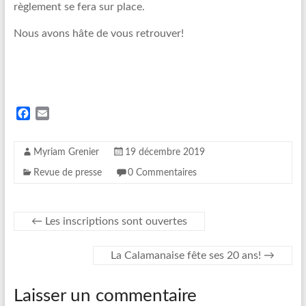
règlement se fera sur place.
Nous avons hâte de vous retrouver!
F
E
a
m
c
a
Myriam Grenier
19 décembre 2019
e
i
b
l
Revue de presse
0 Commentaires
o
o
k
←
Les inscriptions sont ouvertes
La Calamanaise fête ses 20 ans!
→
Laisser un commentaire